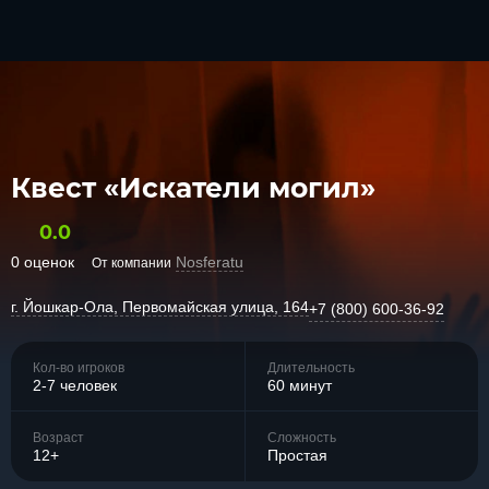
Квест «Искатели могил»
0.0
0 оценок
Nosferatu
От компании
г. Йошкар-Ола, Первомайская улица, 164
+7 (800) 600-36-92
Кол-во игроков
Длительность
2-7 человек
60 минут
Возраст
Сложность
12+
Простая