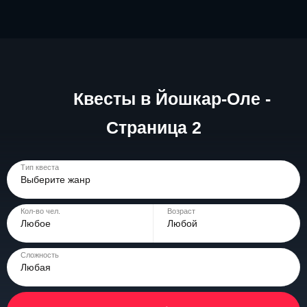
Квесты в Йошкар-Оле -
Страница 2
Тип квеста
Выберите жанр
Кол-во чел.
Возраст
Любое
Любой
Сложность
Любая