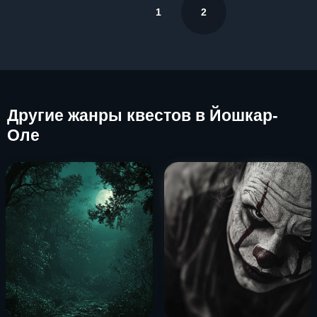
1
2
Другие
жанры квестов в Йошкар-
Оле