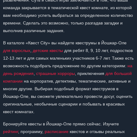
развлечения. Суть и смысл игры заключается в том, что ваша
команда закрывается в тематической квест комнате, из которой
вам необходимо успеть выбраться за определенное количество
времени. Сделать это возможно, только разгадав загадки и
выполнив различные задания.
В каталоге «Квест City» вы найдете квеструмы в Йошкар-Оле
для взрослых
,
детские квесты
для ребят 8, 9, 10 лет, подростков
12-13 лет и для самых маленьких участников 6-7 лет. Также есть
возможность подобрать предложение по другим категориям:
на
день рождения
,
страшные хорроры
, приключения
для большой
компании
на корпоратив, детективы, тематические, активные и
многие другие. Выбирая подобный формат квеструмов в
Йошкар-Оле, вы сможете увлекательно провести досуг, оценить
оригинальные, необычные сценарии и побывать в красивых
квест комнатах.
Бронируйте квесты в Йошкар-Оле прямо сейчас. Изучите
рейтинг
, программу,
расписание
квестов и отзывы реальных