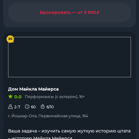
₽
Бронировать — от 3 900
#5
Дом Майкла Майерса
0.0
Перформансы (с актером), 16+
2-7
60
6/10
г. Йошкар-Ола, Первомайская улица, 164
Ваша задача – изучить самую жуткую историю штата
– историю Майкла Майерса